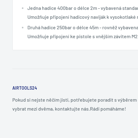
Jedna hadice 400bar o délce 2m - vybavená standar
Umožňuje připojení hadicový naviják k vysokotlaké
Druhá hadice 250bar o délce 45m - rovněž vybavena
Umožňuje připojení ke pistole s vnějším závitem M2
AIRTOOLS24
Pokud si nejste něčím jisti, potřebujete poradit s výběre
vybrat mezi dvěma, kontaktujte nás.Rádi pomáháme!