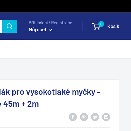
Přihlášení / Registrace
0
Košík
Můj účet
ják pro vysokotlaké myčky -
e 45m + 2m