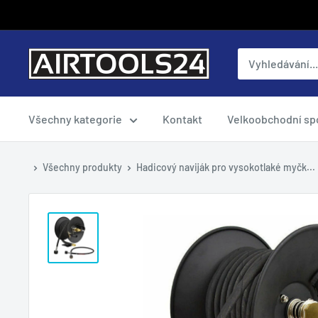
Přejít
na
obsah
airtools24cz
Všechny kategorie
Kontakt
Velkoobchodní sp
Všechny produkty
Hadicový naviják pro vysokotlaké myčk...