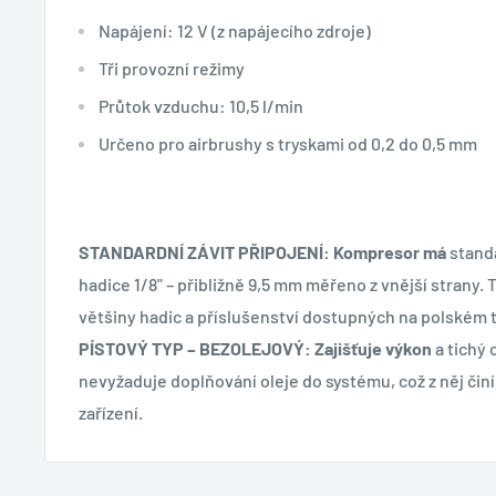
Napájení: 12 V (z napájecího zdroje)
Tři provozní režimy
Průtok vzduchu: 10,5 l/min
Určeno pro airbrushy s tryskami od 0,2 do 0,5 mm
STANDARDNÍ ZÁVIT PŘIPOJENÍ: Kompresor má
standa
hadice 1/8" – přibližně 9,5 mm měřeno z vnější strany.
většiny hadic a příslušenství dostupných na polském 
PÍSTOVÝ TYP – BEZOLEJOVÝ: Zajišťuje výkon
a tichý 
nevyžaduje doplňování oleje do systému, což z něj čin
zařízení.