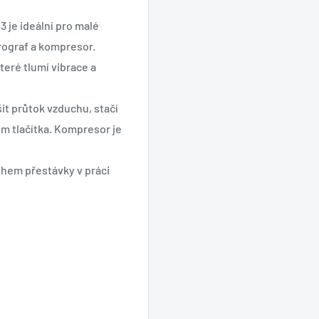
3 je ideální pro malé
erograf a kompresor.
eré tlumí vibrace a
šit průtok vzduchu, stačí
m tlačítka. Kompresor je
ěhem přestávky v práci