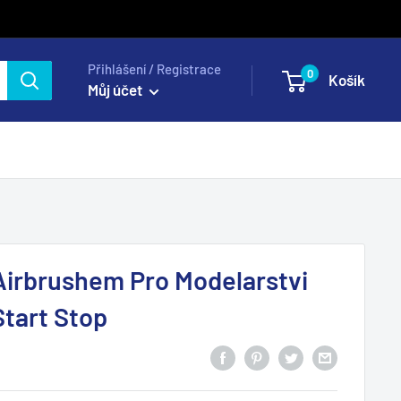
Přihlášení / Registrace
0
Košík
Můj účet
Airbrushem Pro Modelarstvi
tart Stop