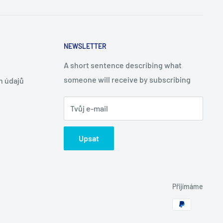
NEWSLETTER
A short sentence describing what
someone will receive by subscribing
h údajů
Tvůj e-mail
Upsat
Přijímáme