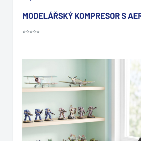
MODELÁŘSKÝ KOMPRESOR S AE
⭐⭐⭐⭐⭐