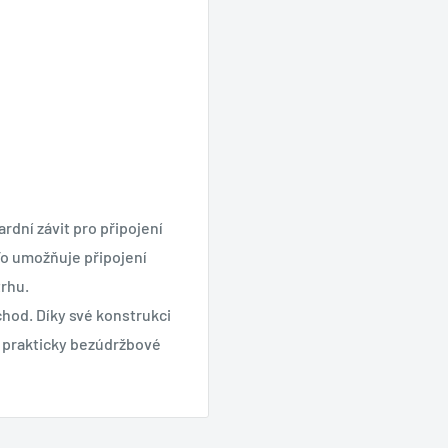
rdní závit pro připojení
 To umožňuje připojení
trhu.
chod. Díky své konstrukci
í prakticky bezúdržbové