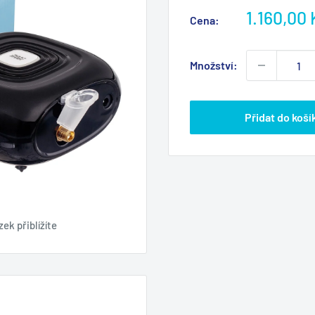
Výprodej
1.160,00 
Cena:
cena
Množství:
Přidat do koší
ek přiblížíte