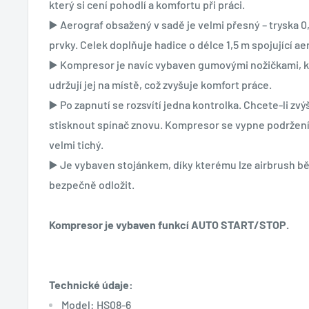
který si cení pohodlí a komfortu při práci.
▶️ Aerograf obsažený v sadě je velmi přesný – tryska 0,
prvky. Celek doplňuje hadice o délce 1,5 m spojující a
▶️ Kompresor je navíc vybaven gumovými nožičkami, kt
udržují jej na místě, což zvyšuje komfort práce.
▶️ Po zapnutí se rozsvítí jedna kontrolka. Chcete-li zvý
stisknout spínač znovu. Kompresor se vypne podržení
velmi tichý.
▶️ Je vybaven stojánkem, díky kterému lze airbrush b
bezpečně odložit.
Kompresor je vybaven funkcí AUTO START/STOP.
Technické údaje:
Model: HS08-6