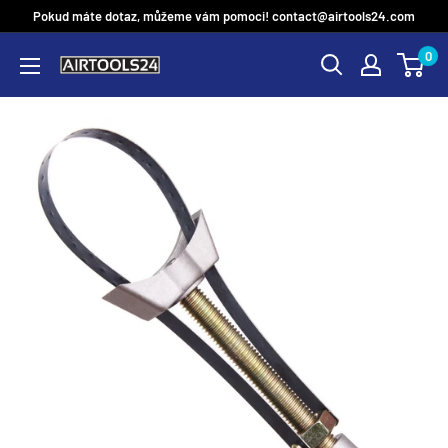
Přejít
Pokud máte dotaz, můžeme vám pomoci! contact@airtools24.com
na
0
obsah
airtools24cz