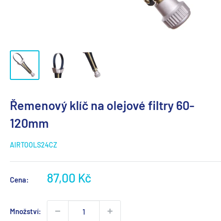
Řemenový klíč na olejové filtry 60-
120mm
AIRTOOLS24CZ
Výprodejová
87,00 Kč
Cena:
cena
Množství: