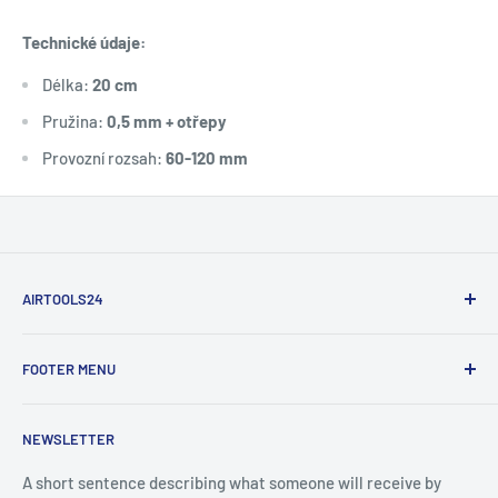
Technické údaje:
Délka:
20 cm
Pružina:
0,5 mm + otřepy
Provozní rozsah:
60-120 mm
AIRTOOLS24
Pokud si nejste něčím jisti, potřebujete poradit s výběrem
FOOTER MENU
článku, možná si nemůžete vybrat mezi dvěma, kontaktujte
nás.Rádi pomáháme!
Zásady vrácení peněz
NEWSLETTER
Zásady ochrany osobních údajů
Záruka
A short sentence describing what someone will receive by